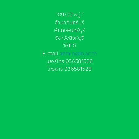
109/22 หมู่ 1
ตำบลอินทร์บุรี
อำเภออินทร์บุรี
จังหวัดสิงห์บุรี
16110
E-mail
admin@ib.ac.th
เบอร์โทร 036581528
โทรสาร 036581528