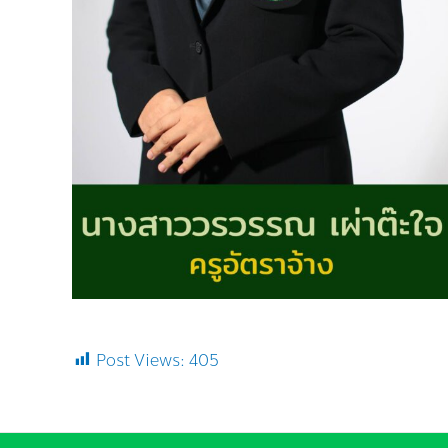
Post Views:
405