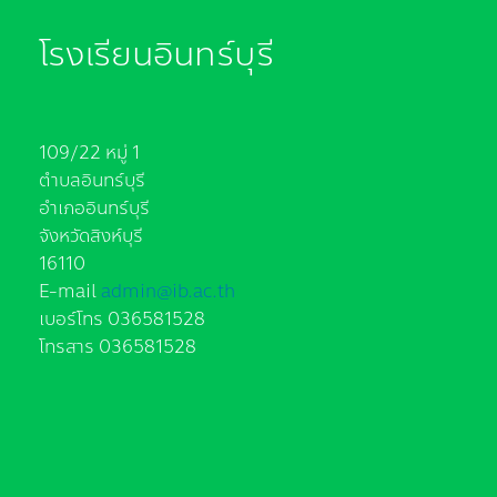
โรงเรียนอินทร์บุรี
109/22 หมู่ 1
ตำบลอินทร์บุรี
อำเภออินทร์บุรี
จังหวัดสิงห์บุรี
16110
E-mail
admin@ib.ac.th
เบอร์โทร 036581528
โทรสาร 036581528