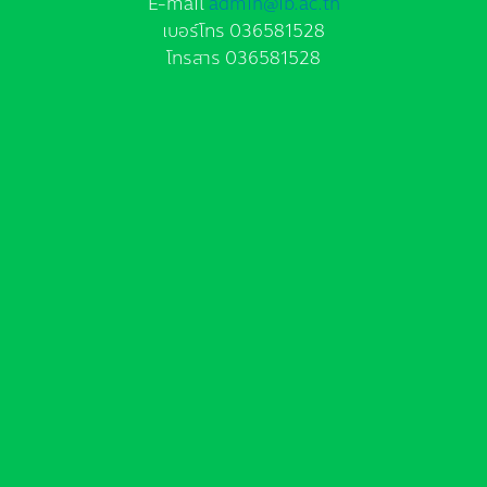
E-mail
admin@ib.ac.th
เบอร์โทร 036581528
โทรสาร 036581528