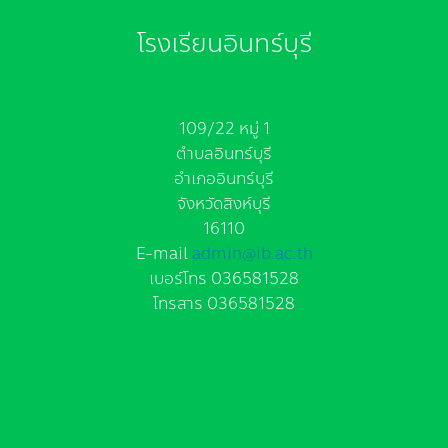
โรงเรียนอินทร์บุรี
109/22 หมู่ 1
ตำบลอินทร์บุรี
อำเภออินทร์บุรี
จังหวัดสิงห์บุรี
16110
E-mail
admin@ib.ac.th
เบอร์โทร 036581528
โทรสาร 036581528